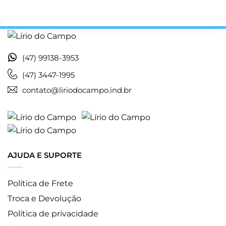
Este
campo
deve
ser
deixado
(47) 99138-3953
em
branco
(47) 3447-1995
contato@liriodocampo.ind.br
AJUDA E SUPORTE
Política de Frete
Troca e Devolução
Política de privacidade