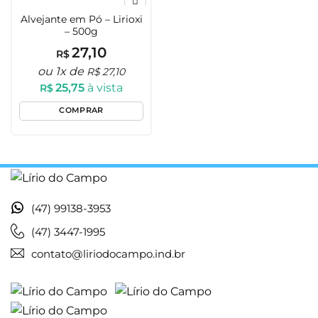
Alvejante em Pó – Lirioxi
Adicionar
– 500g
aos
Favoritos
27,10
R$
ou 1x de
R$
27,10
25,75
à vista
R$
COMPRAR
(47) 99138-3953
(47) 3447-1995
contato@liriodocampo.ind.br