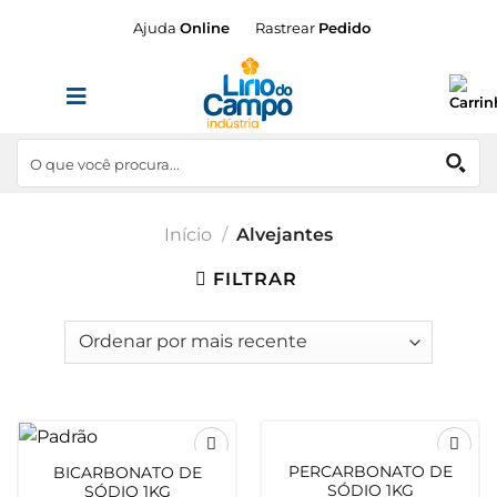
Skip
Ajuda
Online
Rastrear
Pedido
to
content
Início
/
Alvejantes
FILTRAR
PERCARBONATO DE
BICARBONATO DE
Adicionar
Adicionar
SÓDIO 1KG
SÓDIO 1KG
aos
aos