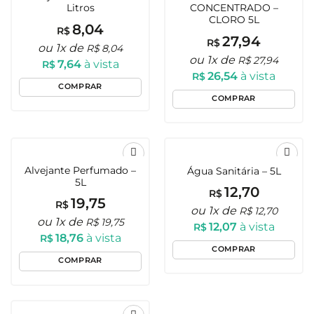
Litros
CONCENTRADO –
aos
aos
CLORO 5L
Favoritos
Favoritos
8,04
R$
27,94
R$
ou 1x de
R$
8,04
ou 1x de
R$
27,94
7,64
à vista
R$
26,54
à vista
R$
COMPRAR
COMPRAR
Alvejante Perfumado –
Água Sanitária – 5L
Adicionar
Adicionar
5L
aos
aos
12,70
R$
Favoritos
Favoritos
19,75
R$
ou 1x de
R$
12,70
ou 1x de
R$
19,75
12,07
à vista
R$
18,76
à vista
R$
COMPRAR
COMPRAR