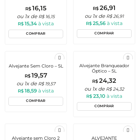
Favoritos
Favoritos
26,91
16,15
R$
R$
ou 1x de
R$
26,91
ou 1x de
R$
16,15
25,56
à vista
R$
15,34
à vista
R$
COMPRAR
COMPRAR
Alvejante Branqueador
Alvejante Sem Cloro – 5L
Adicionar
Adicionar
Óptico – 5L
aos
aos
19,57
R$
Favoritos
Favoritos
24,32
R$
ou 1x de
R$
19,57
ou 1x de
R$
24,32
18,59
à vista
R$
23,10
à vista
R$
COMPRAR
COMPRAR
Alvejante sem Cloro 2
ALVEJANTE
Adicionar
Adicionar