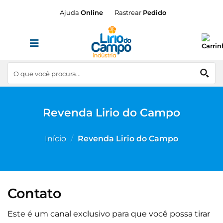
Skip
Ajuda
Online
Rastrear
Pedido
to
content
Revenda Lirio do Campo
Início
/
Revenda Lirio do Campo
Contato
Este é um canal exclusivo para que você possa tirar