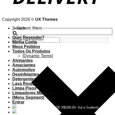
Copyright 2026 ©
UX Themes
Search
Generic filters
Quer Revender?
Minha Conta
Meus Pedidos
Todos Os Produtos
[Dynamic Terms]
Alvejantes
Amaciantes
Automotivo
Desinfetantes
Detergentes
Lava Roupas
Limpa Pisos
Limpadores Multiuso
[Menu Segment]
Entrar
FRETE GRÁTIS
ACIMA DE R$299,00- Sul e Sudeste