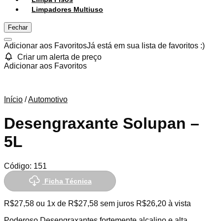
Limpadores Multiuso
Fechar
Adicionar aos Favoritos
Já está em sua lista de favoritos :)
Criar um alerta de preço
Adicionar aos Favoritos
Início
/
Automotivo
Desengraxante Solupan –
5L
Código:
151
Ficha Técnica
R$
27,58
ou 1x de
R$
27,58
sem juros
R$
26,20
à vista
Poderoso Desengraxantes fortemente alcalino e alta