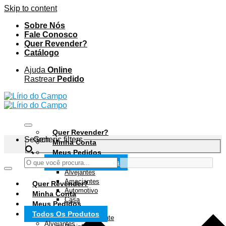
Skip to content
Sobre Nós
Fale Conosco
Quer Revender?
Catálogo
Ajuda
Online
Rastrear
Pedido
Quer Revender?
Search
Generic filters
Minha Conta
Meus Pedidos
Todos Os Produtos
Alvejantes
Amaciantes
Quer Revender?
Automotivo
Minha Conta
Casa
Meus Pedidos
Condomínios
Todos Os Produtos
Desengordurante
Alvejantes