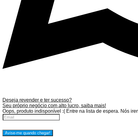
Deseja revender e ter sucesso?
Seu próprio negócio com alto lucro, saiba mais!
Oops, produto indisponível :(
Entre na lista de espera. Nós ir
Avise-me quando chegar!