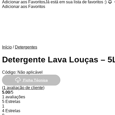
Adicionar aos Favoritos
Já está em sua lista de favoritos :)
Adicionar aos Favoritos
Início
/
Detergentes
Detergente Lava Louças – 5
Código:
Não aplicável
Ficha Técnica
(
1
avaliação de cliente)
5.00
/5
1 avaliações
5 Estrelas
1
4 Estrelas