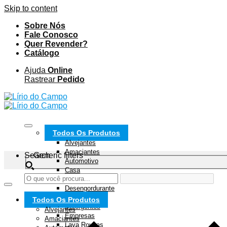
Skip to content
Sobre Nós
Fale Conosco
Quer Revender?
Catálogo
Ajuda
Online
Rastrear
Pedido
Todos Os Produtos
Alvejantes
Amaciantes
Search
Generic filters
Automotivo
Casa
Condomínios
Desengordurante
Desinfetantes
Todos Os Produtos
Detergentes
Alvejantes
Empresas
Amaciantes
Lava Roupas