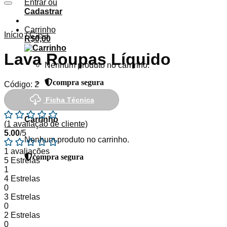
Entrar ou
Adicionar aos Favoritos
Cadastrar
Carrinho
Início
/
Casa
R$
0,00
Lava Roupas Líquido
Nenhum produto no carrinho.
compra segura
Código:
2
Ficha Técnica
Carrinho
(
1
avaliação de cliente)
5.00
/5
Nenhum produto no carrinho.
1 avaliações
compra segura
5 Estrelas
1
4 Estrelas
0
3 Estrelas
0
2 Estrelas
0